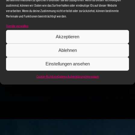
GESANGSCHULE
zustimmst, können wir Daten wie das Surfverhalten oder eindeutige IDs auf dieser Website
verarbeiten. Wenn du deine Zustimmung nicht erteilst oder zurückziehst, können bestimmte
Schillerstraße 66
Merkmale und Funktionen beeinträchtigt werden.
73033 Göppingen
Dienste verwalten
Akzeptieren
MUSICALSCHULE
Ablehnen
Pfarrstraße 37A
Einstellungen ansehen
73033 Göppingen
Cookie-Richtlinie
Datenschutzerklärung
Impressum