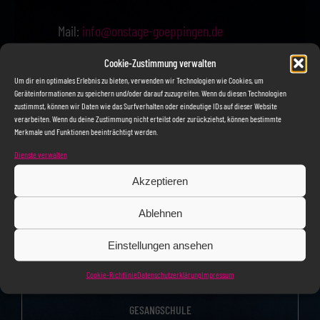
Mail:
info@onstage-goeppingen.de
Cookie-Zustimmung verwalten
Um dir ein optimales Erlebnis zu bieten, verwenden wir Technologien wie Cookies, um
Geräteinformationen zu speichern und/oder darauf zuzugreifen. Wenn du diesen Technologien
zustimmst, können wir Daten wie das Surfverhalten oder eindeutige IDs auf dieser Website
verarbeiten. Wenn du deine Zustimmung nicht erteilst oder zurückziehst, können bestimmte
Merkmale und Funktionen beeinträchtigt werden.
Dienste verwalten
Akzeptieren
Ablehnen
Mail:
info@onstage-goeppingen.de
Einstellungen ansehen
Telefon: ‭0171 6171277
Cookie-Richtlinie
Datenschutzerklärung
Impressum
GESANGSCHULE