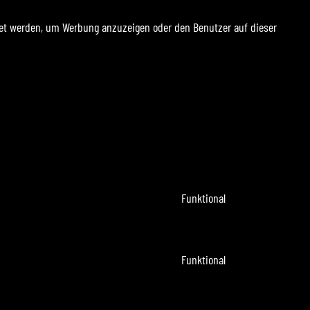
ndet werden, um Werbung anzuzeigen oder den Benutzer auf dieser
Funktional
Consent
to
service
Funktional
Consent
complianz
to