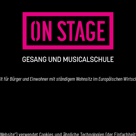
 gilt für Bürger und Einwohner mit ständigem Wohnsitz im Europäischen Wirts
 Website“) verwendet Cookies und ähnliche Technologien (der Einfachheit