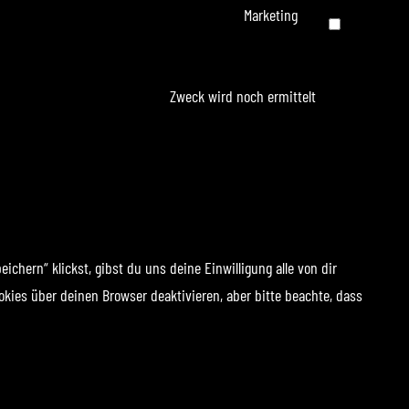
service
Marketing
Consent
wordpress
to
service
Zweck wird noch ermittelt
Consent
google-
to
fonts
service
sonstiges
chern“ klickst, gibst du uns deine Einwilligung alle von dir
kies über deinen Browser deaktivieren, aber bitte beachte, dass