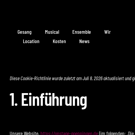
Zum
Inhalt
springen
Gesang
Musical
Ensemble
Wir
Location
Kosten
News
Diese Cookie-Richtlinie wurde zuletzt am Juli 8, 2026 aktualisiert und
1. Einführung
Unsere Website,
https://onstage-goeppingen.de
(im folgenden: „Die